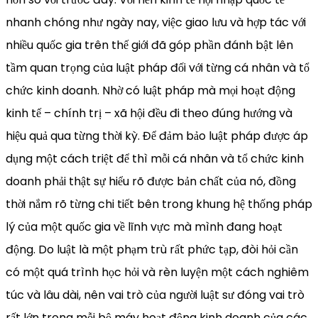
nhanh chóng như ngày nay, việc giao lưu và hợp tác với
nhiều quốc gia trên thế giới đã góp phần đánh bật lên
tầm quan trọng của luật pháp đối với từng cá nhân và tổ
chức kinh doanh. Nhờ có luật pháp mà mọi hoạt động
kinh tế – chính trị – xã hội đều đi theo đúng hướng và
hiệu quả qua từng thời kỳ. Để đảm bảo luật pháp được áp
dụng một cách triệt để thì mỗi cá nhân và tổ chức kinh
doanh phải thật sự hiểu rõ được bản chất của nó, đồng
thời nắm rõ từng chi tiết bên trong khung hệ thống pháp
lý của một quốc gia về lĩnh vực mà mình đang hoạt
động. Do luật là một phạm trù rất phức tạp, đòi hỏi cần
có một quá trình học hỏi và rèn luyện một cách nghiêm
túc và lâu dài, nên vai trò của người luật sư đóng vai trò
rất lớn trong mỗi bộ máy hoạt động kinh doanh của các