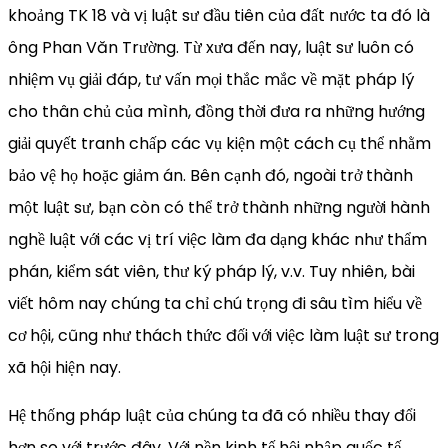
khoảng TK 18 và vị luật sư đầu tiên của đất nước ta đó là
ông Phan Văn Trường. Từ xưa đến nay, luật sư luôn có
nhiệm vụ giải đáp, tư vấn mọi thắc mắc về mặt pháp lý
cho thân chủ của mình, đồng thời đưa ra những hướng
giải quyết tranh chấp các vụ kiện một cách cụ thể nhằm
bảo vệ họ hoặc giảm án. Bên cạnh đó, ngoài trở thành
một luật sư, bạn còn có thể trở thành những người hành
nghề luật với các vị trí việc làm đa dạng khác như thẩm
phán, kiểm sát viên, thư ký pháp lý, v.v. Tuy nhiên, bài
viết hôm nay chúng ta chỉ chú trọng đi sâu tìm hiểu về
cơ hội, cũng như thách thức đối với việc làm luật sư trong
xã hội hiện nay.
Hệ thống pháp luật của chúng ta đã có nhiều thay đổi
hơn so với trước đây. Với nền kinh tế hội nhập quốc tế